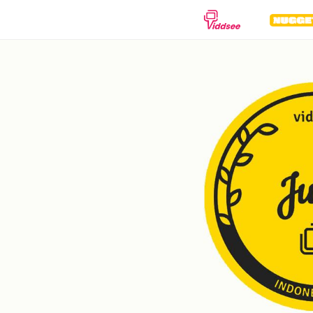
ALIRAN
Drama
Dokumenter
Anim
Komedi
Thriller
Hor
Romantis
Aksi
Fiksi 