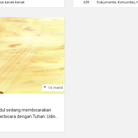
sa kanak-kanak
639
Dokumenter
Komunitas
16 menit
ndul sedang membicarakan
erbicara dengan Tuhan. Udin
ngan mengirimkan SMS ke
gi Udin, karena apapun yang
bulkan Tuhan.