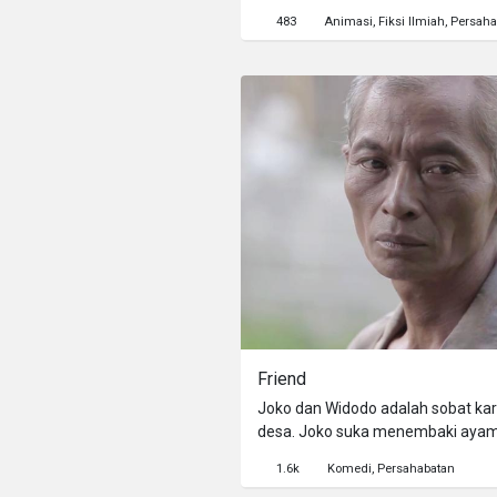
menguak misteri yang menyelubun
483
Animasi
Fiksi Ilmiah
Persaha
Friend
Joko dan Widodo adalah sobat kar
desa. Joko suka menembaki ayam W
Widodo selalu membalasnya den
1.6k
Komedi
Persahabatan
Persahabatan yang aneh itu beru