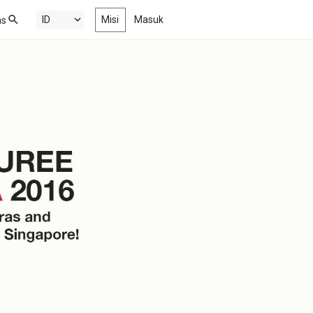
Misi
Masuk
as
Baru
n film pendek drama, komedi,
si dan dokumenter terbaru dan
ik
g Populer
yang sedang jadi tren, dalam
kauanmu
an
n film-film pendek pemenang
argaan dari berbagai film festival,
isi, sekolah film, dan banyak lagi
l
on nonton episode terbaru web
s keren