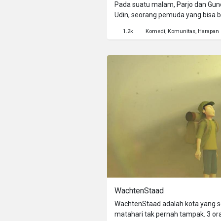
Pada suatu malam, Parjo dan Gu
Udin, seorang pemuda yang bisa b
berkomunikasi dengan Tuhan de
1.2k
Komedi
Komunitas
Harapan
ponselNya. Orang-orang mendatan
mereka minta padanya, akan dika
WachtenStaad
WachtenStaad adalah kota yang s
matahari tak pernah tampak. 3 