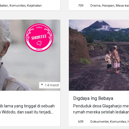
gi kota tersebut.
mengumpulkan uang dengan 
batan
Komunitas
Kejahatan
709
Drama
Harapan
Masa ka
14 menit
Digdaya Ing Bebaya
ib lama yang tinggal di sebuah
Penduduk desa Glagaharjo men
idodo; dan saat itu terjadi,
rumah mereka setelah ledaka
gan membakar rumah Joko.
639
Dokumenter
Komunitas
bah saat Widodo harus pindah