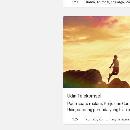
529
Drama
Animasi
Keluarga
Ma
sudut jalanan.
Udin Telekomsel
Pada suatu malam, Parjo dan Gu
Udin, seorang pemuda yang bisa b
berkomunikasi dengan Tuhan de
1.2k
Komedi
Komunitas
Harapan
ponselNya. Orang-orang mendatan
mereka minta padanya, akan dika