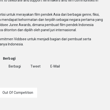
nt to celebrate and support filmmakers and film communities in
si untuk merayakan film pendek Asia dari berbagai genre; fiksi,
a mendapat kehormatan dan terpilih sebagai negara pertama yang
iddsee Juree Awards, dimana pembuat film pendek Indonesia
tonton dan dipilih oleh panel juri internasional.
omitmen Viddsee untuk menjadi bagian dari pembuat serta
anya Indonesia.
Berbagi
Berbagi
Tweet
E-Mail
Out Of Competition