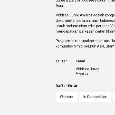
Juree is part of Viddsee’s commitme
Asia.
Viddsee Juree Awards adalah kompeti
dokumenter serta animasi. Indonesi
untuk meluncurkan edisi perdana V
mendapatkan berkesempatan filmnya di
Program ini merupakan salah satu k
komunitas film di seluruh Asia, utam
Tautan
Kanal
Viddsee Juree
Awards
Daftar Putar
Winners
In Competition