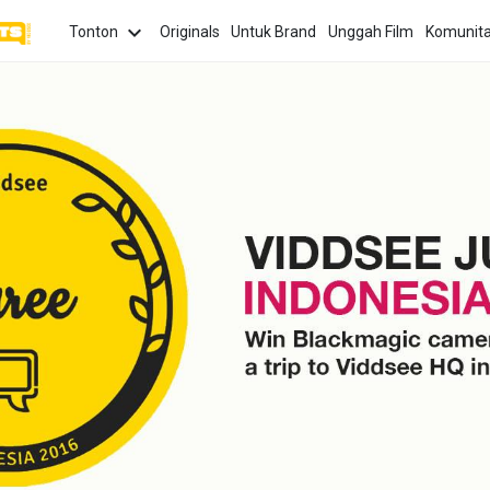
Tonton
Originals
Untuk Brand
Unggah Film
Komunit
TOPIK
Yang 
Tonto
asi
Cinta
Keluarga
Harapan
anima
terba
Palin
Film 
or
Seksualitas
Kejahatan
Politik
jang
Salur
Tonto
Ilmiah
Masa
Inspirasi
Persahabatan
pengh
Kanak-
kompet
Kanak
Seria
Marat
serie