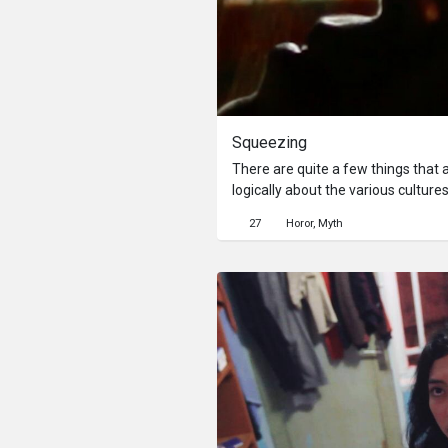
Squeezing
There are quite a few things that a
logically about the various culture
in Bali. A message from generation
27
Horor
Myth
best, if we want to sleep, not to d
night. Of course, this will have a 
psychology and create an unforge