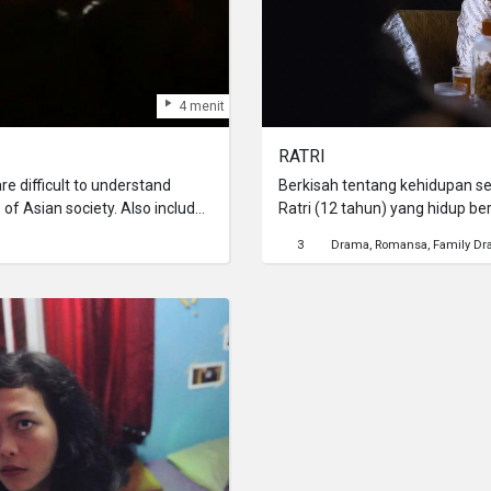
4 menit
RATRI
re difficult to understand
Berkisah tentang kehidupan 
s of Asian society. Also included
Ratri (12 tahun) yang hidup be
 to generation says that it is
anak yang penurut dan sangat 
3
Drama
Romansa
Family D
o it when the afternoon turns to
Ibu memberi sebuah pesan (wej
negative impact on your
kelak jangan sampai menikah dengan
ttable experience.
tahun) tumbuh dewasa dan Ibu 
merasakan rindu dan kesepian 
mendesaknya untuk segera men
seorang pria Sunda bernama 