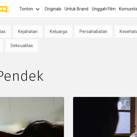
Tonton
Originals
Untuk Brand
Unggah Film
Komunit
TOPIK
Yang 
tas
Kejahatan
Keluarga
Persahabatan
Kesehat
Tonto
asi
Cinta
Keluarga
Harapan
anima
terba
Seksualitas
Palin
Film 
or
Seksualitas
Kejahatan
Politik
 Pendek
jang
Salur
Tonto
Ilmiah
Masa
Inspirasi
Persahabatan
pengh
Kanak-
kompet
Kanak
Seria
Marat
serie