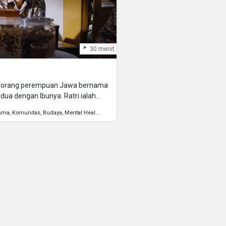
30 menit
seorang perempuan Jawa bernama
rdua dengan Ibunya. Ratri ialah
menyayangi Ibunya. Suatu hari,
rama
Komunitas
Budaya
Mental Health
Myth
angan) kepada Ratri, Jika besar
 pria Sunda. Ratri (32
telah meninggal. Ratri pun
yang besar hingga kondisi
ikah. Di saat yang tepat datang
Dana berniat melamarnya.