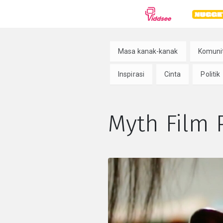
ALIRAN
Masa kanak-kanak
Komuni
Drama
Dokumenter
Anim
Inspirasi
Cinta
Politik
Komedi
Thriller
Hor
Myth Film
Romantis
Aksi
Fiksi 