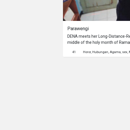
Parawengi
DENA meets her Long-Distance-Rela
middle of the holy month of Rama
boarding house and started to mak
41
Horor
Hubungan
Agama
sex
accompanied them. Acil Believe tha
then it's not a gecko. Dena who do
original owner of the sound.