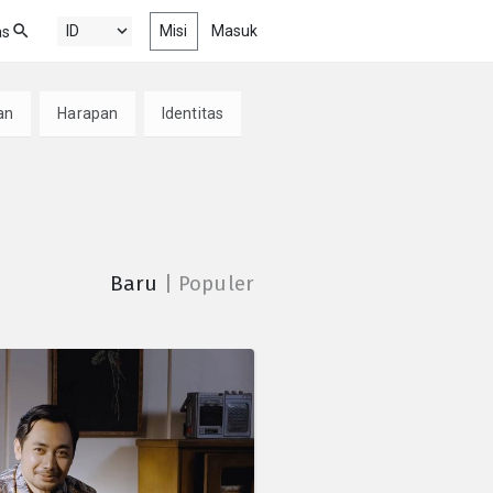
Misi
Masuk
as
Baru
an
Harapan
Identitas
n film pendek drama, komedi,
si dan dokumenter terbaru dan
ik
g Populer
yang sedang jadi tren, dalam
kauanmu
Baru
|
Populer
an
n film-film pendek pemenang
argaan dari berbagai film festival,
isi, sekolah film, dan banyak lagi
l
on nonton episode terbaru web
s keren