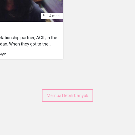
14 menit
tionship partner, ACIL, in the
dan. When they got to the
e love, the sound of geckos
Myth
t if it sounds eight times,
es not believe, meets with the
Memuat lebih banyak