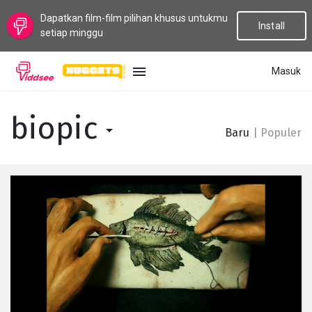
Dapatkan film-film pilihan khusus untukmu
Install
setiap minggu
Masuk
BAHASA
biopic
Baru
|
Populer
Baru
Populer
Aliran
Topik
Saluran