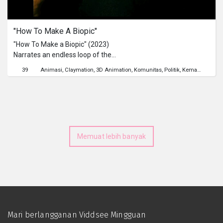
Serial
"How To Make A Biopic"
Originals
"How To Make a Biopic" (2023)
Narrates an endless loop of the
Nuggets
industry's exploitative culture towards
39
Animasi
Claymation
3D Animation
Komunitas
Politik
Kematian
satire
their entertainment objects,
particularly the deceased figures, the
Komunitas
labels it and throws it to us as a
"biopic".
Unggah Film
Memuat lebih banyak
Untuk Brand
Mari berlangganan Viddsee Mingguan