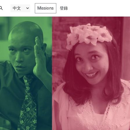
Missions
登錄
新最精彩劇情, 喜劇, 動畫以及紀錄
電影
門
微電影，為您獻上
來自影展、競賽、影音院校以及更多
獎作品
最新網絡劇集