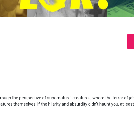
hrough the perspective of supernatural creatures, where the terror of jo
tures themselves. If the hilarity and absurdity didn't haunt you, at least 