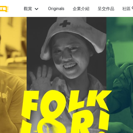
觀賞
Originals
企業介紹
呈交作品
社區
話題
最新
觀賞最
畫
愛情
親情
希望
片微
最熱
熱門
怖
性愛
犯罪
政治
頻道
觀賞
的獲
幻
童年
啟發
友情
系列
觀賞