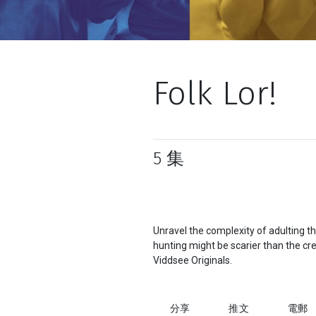
Folk Lor!
5 集
Unravel the complexity of adulting t
hunting might be scarier than the crea
Viddsee Originals.
分享
推文
電郵