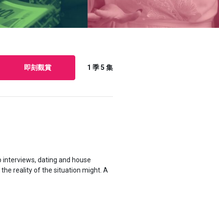
即刻觀賞
1 季
5 集
b interviews, dating and house
the reality of the situation might.
A