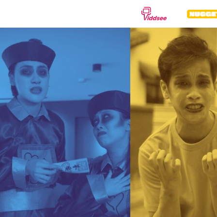
種類
劇情
紀錄片
動
喜劇
驚悚
恐
浪漫
動作
科