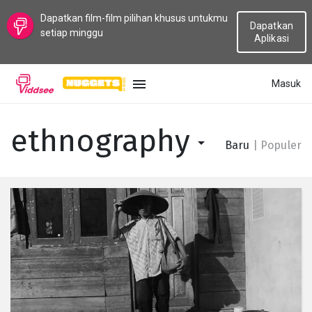
Dapatkan film-film pilihan khusus untukmu
Dapatkan
setiap minggu
Aplikasi
Masuk
BAHASA
ethnography
Baru
|
Populer
Baru
Populer
Aliran
Topik
Saluran