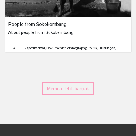
Serial
People from Sokokembang
Originals
About people from Sokokembang
Nuggets
4
Eksperimental
Dokumenter
ethnography
Politik
Hubungan
Lingkungan Hidup
Komunitas
Unggah Film
Memuat lebih banyak
Untuk Brand