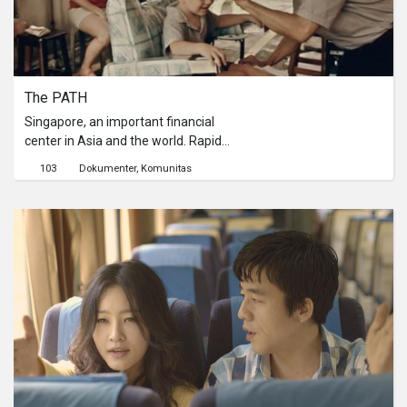
The PATH
Singapore, an important financial
center in Asia and the world. Rapid
city development had created a
103
Dokumenter
Komunitas
skyline of skyscrapers and wealth for
its population. At the same time, it
had also caused rental to soar.Two
early residents who used to operate
their business in the Singapore city
center were forced to shift to the
roadside or back lanes to continue
their business. The loss of a proper
physical shop had changed their lives
but not their optimistic attitudes.新加
坡，一個亞洲與國際的金融樞紐。快速
成長的高樓繁華為國家人民製造了無數