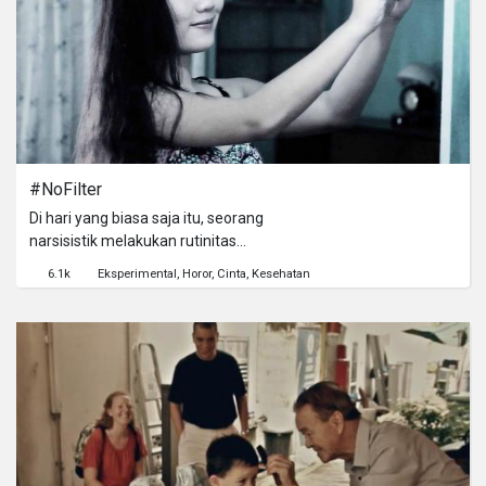
to believe in your own dreams and
help strengthen the rocky relationship
between Brian and his father in this
light hearted dramedy short film.
#NoFilter
Di hari yang biasa saja itu, seorang
narsisistik melakukan rutinitas
hariannya, sibuk memuja dirinya
6.1k
Eksperimental
Horor
Cinta
Kesehatan
sendiri dengan swafoto. Lalu, apa
yang terjadi ketika hasil fotonya tidak
sesuai dengan keinginan?