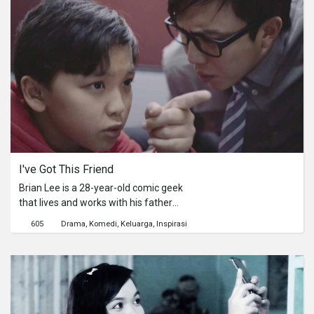
and positivity despite the fact that the
job is practically a death sentence.
I've Got This Friend
Brian Lee is a 28-year-old comic geek
that lives and works with his father
being the boss. When his father
605
Drama
Komedi
Keluarga
Inspirasi
deprives Brian of his one in a lifetime
opportunity to illustrate for a big-time
comic company and chase his
dreams, Brian will meet a Boy that will
turn his life around. With the help of
the Boy, Brian will learn what it takes