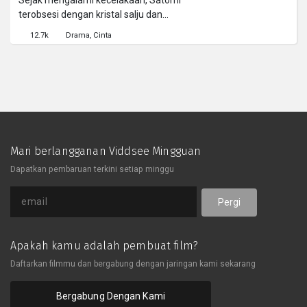
Sejak mengalami kecelakaan, Satomi
terobsesi dengan kristal salju dan
menggambar surat sebagai harapan
12.7k
Drama
Cinta
agar kekasihnya segera sembuh dari
koma.
Mari berlangganan Viddsee Mingguan
Dapatkan pembaruan terkini setiap minggu
Pergi
Apakah kamu adalah pembuat film?
Daftarkan filmmu dan bergabung dengan jaringan kami sekarang
Bergabung Dengan Kami