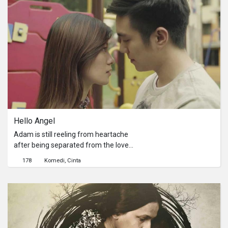
to ensure he has everything to start
his new life as a citizen. She
discovered that he was hiding
something. He discovered a gift was
missing. He had to make a decision.
He cannot hide anymore.
Hello Angel 
Adam is still reeling from heartache
after being separated from the love
of his life, Angel. The strain of being
178
Komedi
Cinta
in a long-distance relationship ended
things for them. Family and friends
encourage him to move on, but he
won’t budge. The inevitable happens
and once again, love is making a
move - towards Wangsa Maju,