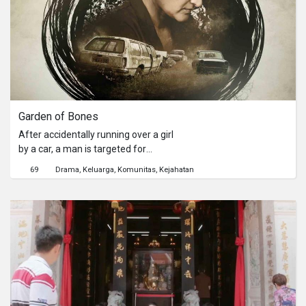
Seksyen 2. Last Christmas, love is -
Lost and Found.[Viddsee Community]
Read the filmmaker's Mallory Lee's
AMA, hear his story and learn
filmmaking tips here!
Garden of Bones
After accidentally running over a girl
by a car, a man is targeted for
revenge by a strange desolate family.
69
Drama
Keluarga
Komunitas
Kejahatan