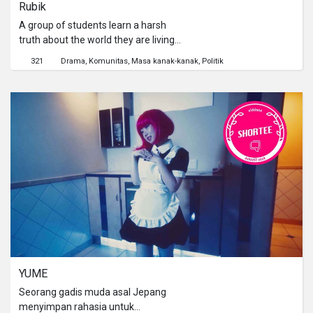
Rubik
A group of students learn a harsh
truth about the world they are living
in, a world where the innocence of
321
Drama
Komunitas
Masa kanak-kanak
Politik
children is deemed to be prohibited.
YUME
Seorang gadis muda asal Jepang
menyimpan rahasia untuk