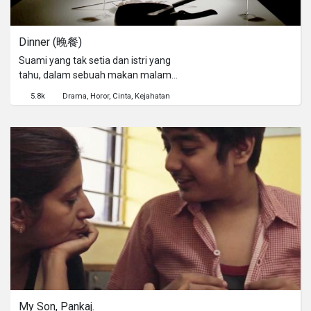
Dinner (晚餐)
Suami yang tak setia dan istri yang
tahu, dalam sebuah makan malam
spesial yang mengakhiri sebuah
5.8k
Drama
Horor
Cinta
Kejahatan
pernikahan.
My Son, Pankaj.