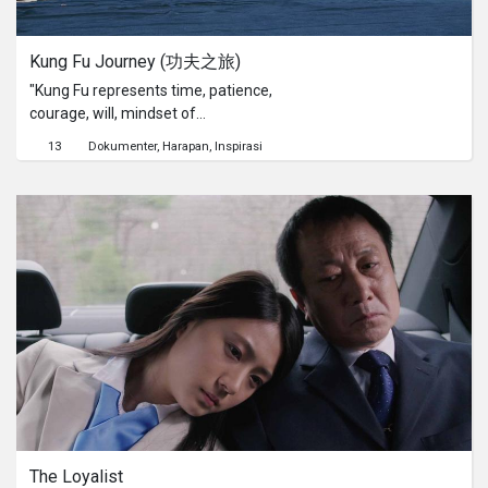
and I felt this event had to be be
archived and be a lesson learnt to
Kung Fu Journey (功夫之旅)
show our younger generation.
"Kung Fu represents time, patience,
courage, will, mindset of
commitment, constant effort and
13
Dokumenter
Harapan
Inspirasi
sacrifice." - Master Liu.Kung Fu
Journey is a documentary film that
tells the story of a Kung Fu Master in
Beijing who travels back to Tagou
Martial Arts School, one of the largest
martial arts school in China and the
legendary Shaolin Temple with his
young Kung Fu students to deepen
their knowledge of Chinese martial
arts.Kung Fu Journey is the
documentary directorial debut of IZ
Darson (Singapore Haunted) and was
filmed entirely in Tagou Martial Arts
School, the Shaolin Temple and its
The Loyalist
surrounding areas in Dengfeng,