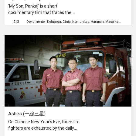
'My Son, Pankaj' is a short
documentary film that traces the
journey of a mother of an Autistic
213
Dokumenter
Keluarga
Cinta
Komunitas
Harapan
Masa kanak-kanak
child. It talks of the extraordinary
relationship of pleasures and pain
they share and aspires to tell a true
tale of courage, faith and extreme
hope. While the film is dedicated to
the indomitable spirit of women in all
their avatars - for their love and
affection that sustains many such
children across the world, it also
hopes to serve as a source of
inspiration to other parents battling
Autism.
Ashes (一線三星)
On Chinese New Year's Eve, three fire
fighters are exhausted by the daily
routines. When facing the pressure