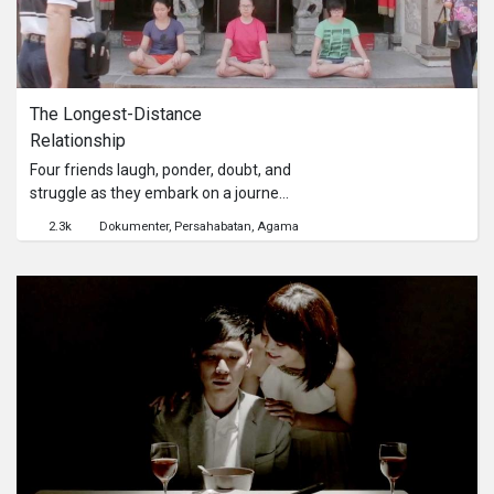
The Longest-Distance 
Relationship
Four friends laugh, ponder, doubt, and
struggle as they embark on a journey
to understand one another's religions
2.3k
Dokumenter
Persahabatan
Agama
and beliefs. Questions and conflicts
begin to surface in their attempt to
make sense of the existing diversity
in religions.