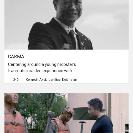
CARMA
Centering around a young mobster’s
traumatic maiden experience with
committing murder, his veteran of a
340
Komedi
Aksi
Identitas
Kejahatan
partner attempts to convince him
that what goes around does not
always come around.