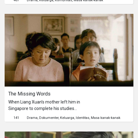
467
Drama
Keluarga
Komunitas
Masa kanak-kanak
membunuh beberapa ekor ternak
desa, sehingga mereka mencari
pengobatan medis untuk sang anak.
Ketika dokter rumah sakit tak bisa
membantu, mereka membawa anak
ini ke dukun.
The Missing Words 
When Liang Xuan’s mother left him in
Singapore to complete his studies
there, he did his best to integrate and
141
Drama
Dokumenter
Keluarga
Identitas
Masa kanak-kanak
eventually became a citizen, making
his parents proud. Liang Xuan’s
mother came to visit him in Singapore