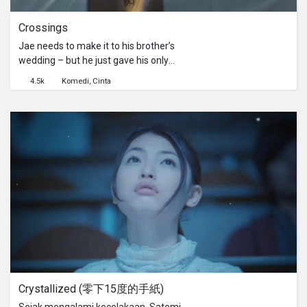
的財富。然而，這也讓他們必須承受另
一種的失去。早期在城中進行生意的他
Crossings
們更被迫遷至路旁或後巷以繼續他們的
養活他們的生計。失去的店鋪或許真的
Jae needs to make it to his brother’s
改變了他們的生活，但卻不曾抹滅他們
wedding – but he just gave his only
樂觀的態度。
train ticket to a beautiful backpacker.
4.5k
Komedi
Cinta
Who will make it to their final
destination?正趕赴哥哥婚宴的Jae竟
將自己手中唯一的車票送給了意味美麗
的女背包客。而誰才能到底自己想要的
目的地呢？
Crystallized (零下15度的手紙)