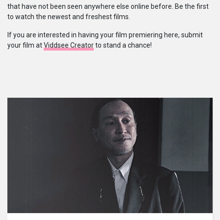
that have not been seen anywhere else online before. Be the first
Serial
to watch the newest and freshest films.
If you are interested in having your film premiering here, submit
Originals
your film at
Viddsee Creator
to stand a chance!
Nuggets
Komunitas
Unggah Film
Untuk Brand