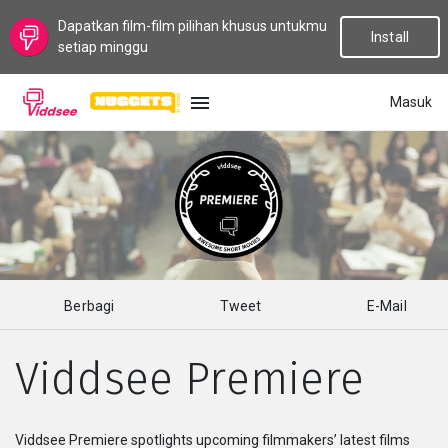
Dapatkan film-film pilihan khusus untukmu
Install
setiap minggu
Masuk
BAHASA
Baru
Populer
Berbagi
Tweet
E-Mail
Aliran
Viddsee Premiere
Topik
Saluran
Viddsee Premiere spotlights upcoming filmmakers’ latest films