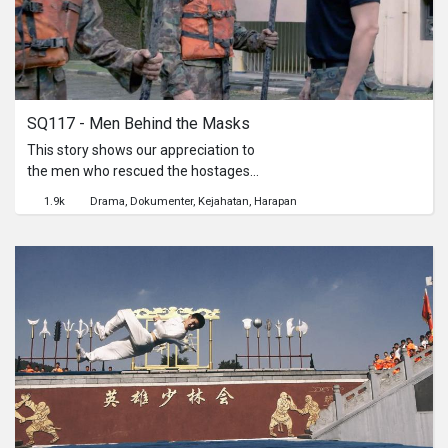
SQ117 - Men Behind the Masks
This story shows our appreciation to
the men who rescued the hostages
on a hijacked plane on the 26 March
1.9k
Drama
Dokumenter
Kejahatan
Harapan
1991.An untold story from the men
behind the masks.Director's
Statement:I’m always keen to read
true stories, wanting to find the truth
about everything that happened
around us.It was 26 years ago when I
saw this historic event on television.
The way the issue was handled, the
way we reacted to it and the way we
countered it, shows that Singapore
can defend ourselves.We had read
about it all over the news and books