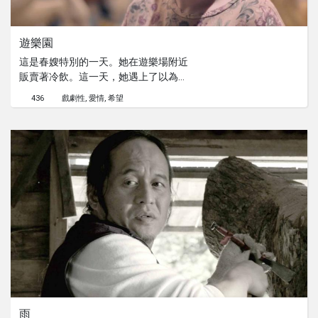
遊樂園
這是春嫂特別的一天。她在遊樂場附近
販賣著冷飲。這一天，她遇上了以為年
輕人，他的一句話不自覺地觸動了春嫂
436
戲劇性
愛情
希望
的心。於是，她決定走入那遊樂場，重
拾那塵封已久的記憶。
雨