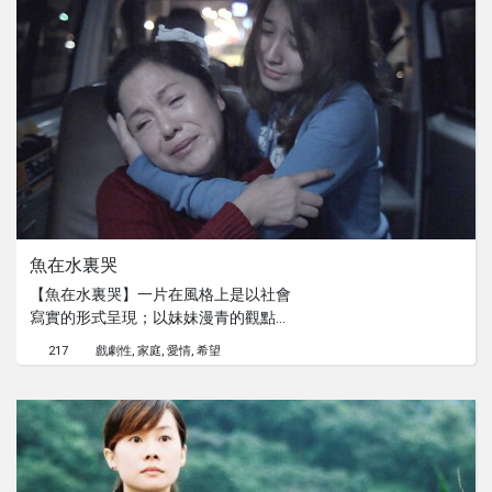
魚在水裏哭
【魚在水裏哭】一片在風格上是以社會
寫實的形式呈現；以妹妹漫青的觀點為
主線，穿插各項劇情為伏筆，隨著哥哥
217
戲劇性
家庭
愛情
希望
光晴的情緒起伏而引發衝突，旁線表現
出漫青與沈媽對於憂鬱症患者的應對，
而不只憂鬱症患者深陷痛苦，身旁的人
也承受著壓力以及無助。