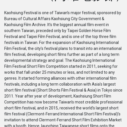
系列
Kaohsiung Festival is one of Taiwan’s major festival, sponsored by
Bureau of Cultural Affairs Kaohsiung City Government &
Originals
Kaohsiung Film Archive. It’s the biggest annual film event in
southern Taiwan, preceded only by Taipei Golden Horse Film
Festival and Taipei Film Festival, and is one of the top three film
Nuggets
festivals in Taiwan. For the expansion of Kaohsiung International
Film Festival, the city’s festival plans to transit into an international
社區
film festival, developing short films further as part of a long term
developmental strategy and goal. The Kaohsiung International
Film Festival Short Film Competition started in 2011, seeking for
呈交作品
works that fall under 25 minutes or less, and not limited to any
genres. It started forming alliances with other international film
企業介紹
festivals, including a long term collaboration with Asia’s largest
short film festival (Short Shorts Film Festival & Asia) in Tokyo since
2011. Year after year of development, Kaohsiung Short Film
Competition has now become Taiwan’s most credible professional
short film festival, and in 2015, received the world’s largest short
film festival (Clermont-Ferrand International Short Film Festival)’s
invitation to attend Clermont-Ferrand Short Film Exhibition Market
with a booth. Hence, launching Taiwanese short films onto the