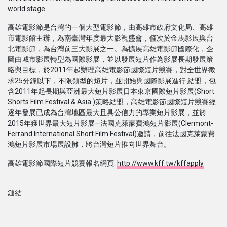
world stage.
高雄電影節是台灣的一個大型電影節，由高雄市政府文化局、高雄
市電影館主辦，為南臺灣年度最大影視盛會，僅次於金馬影展與台
北電影節，為台灣前三大影展之一。為擴展高雄電影節國際化，企
圖由城市影展轉型為國際影展，並以發展短片作為影展長期發展策
略與目標，於2011年起辦理高雄電影節國際短片競賽，對全世界徵
求25分鐘以下，不限類型的短片，並開始與國際影展進行 結盟，包
含2011年起長期與亞洲最大短片影展日本東京國際短片影展(Short
Shorts Film Festival & Asia )策略結盟，高雄電影節國際短片競賽經
逐年發展已成為台灣地區最大且具公信力的專業短片影展，並於
2015年獲世界最大短片影展—法國克萊蒙費鴻短片影展(Clermont-
Ferrand International Short Film Festival)邀請，前往法國克萊蒙費
鴻短片影展市場展設攤，將台灣短片推向世界舞台。
高雄電影節國際短片競賽報名網頁:
http://www.kff.tw/kffapply
鏈結