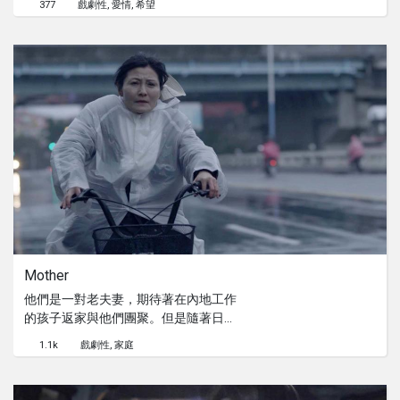
377
戲劇性
愛情
希望
Mother
他們是一對老夫妻，期待著在內地工作
的孩子返家與他們團聚。但是隨著日
子，希望卻漸漸變得破滅...
1.1k
戲劇性
家庭