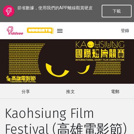
節省數據，使用我們的APP離線觀賞硬皮
下載
登錄
語言
最新
最熱門
分享
推文
電郵
種類
Kaohsiung Film
話題
Festival (高雄電影節)
頻道