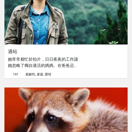
過站
她常常都忙於拍片，日日夜夜的工作讓
她忽略了獨自過活的媽媽。在爸爸忌日
的這一天，她才終於放下手上的工作回
141
戲劇性
家庭
愛情
到了家鄉陪伴媽媽祭拜爸爸。這一次，
媽媽格外的珍惜與女兒相處的時光，讓
女兒看見孤獨的媽媽，倍感內疚。然而
當黑夜來臨，一切終將結束...