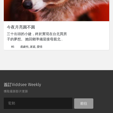
今夜月亮圓不圓
三十出頭的小婕，終於實現在台北買房
子的夢想。 她回鄉準備迎接母親北
上，卻感到家裡有些不對勁，隱約中看
85
戲劇性
家庭
愛情
見母親身後有條尾巴一閃即逝，當晚更
不安地做了個夢。 隔天，小婕發現母
親看似安祥地躺在床上，房外一隻狸貓
緩緩走來，搖晃著毛茸茸的尾巴...。
簽訂Viddsee Weekly
獲取最新影片更新
前往