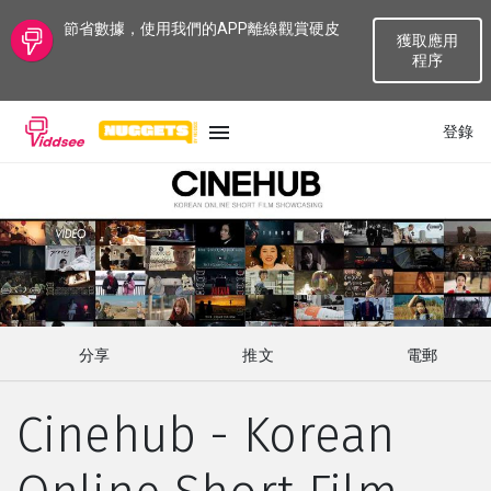
節省數據，使用我們的APP離線觀賞硬皮
獲取應用
程序
登錄
語言
最新
最熱門
分享
推文
電郵
種類
Cinehub - Korean
話題
頻道