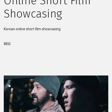
Online Short Film
Showcasing
系列
Originals
Korean online short film showcasing
Nuggets
鏈結
社區
呈交作品
企業介紹